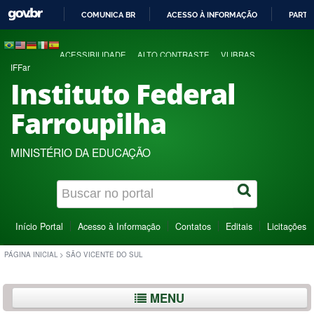
COMUNICA BR
ACESSO À INFORMAÇÃO
PARTI
IR
PARA
ACESSIBILIDADE
ALTO CONTRASTE
VLIBRAS
O
IFFar
CONTEÚDO
Instituto Federal
Farroupilha
MINISTÉRIO DA EDUCAÇÃO
Início Portal
Acesso à Informação
Contatos
Editais
Licitações
PÁGINA INICIAL
>
SÃO VICENTE DO SUL
MENU