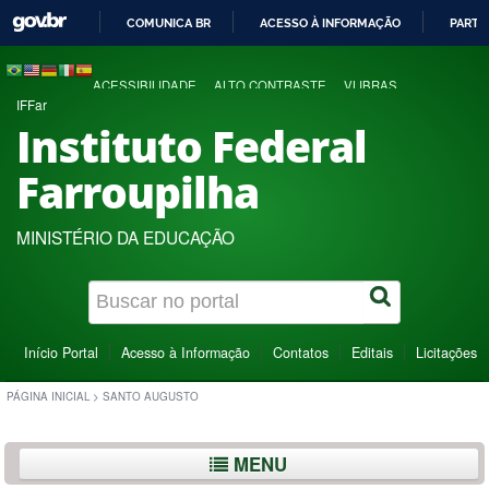
COMUNICA BR
ACESSO À INFORMAÇÃO
PARTI
IR
PARA
ACESSIBILIDADE
ALTO CONTRASTE
VLIBRAS
O
IFFar
CONTEÚDO
Instituto Federal
Farroupilha
MINISTÉRIO DA EDUCAÇÃO
Início Portal
Acesso à Informação
Contatos
Editais
Licitações
PÁGINA INICIAL
>
SANTO AUGUSTO
MENU