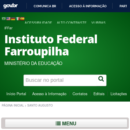
COMUNICA BR
ACESSO À INFORMAÇÃO
PARTI
IR
PARA
ACESSIBILIDADE
ALTO CONTRASTE
VLIBRAS
O
IFFar
CONTEÚDO
Instituto Federal
Farroupilha
MINISTÉRIO DA EDUCAÇÃO
Início Portal
Acesso à Informação
Contatos
Editais
Licitações
PÁGINA INICIAL
>
SANTO AUGUSTO
MENU