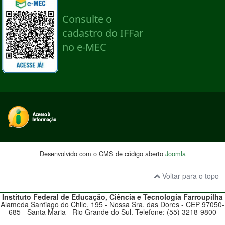
Desenvolvido com o CMS de código aberto
Joomla
Voltar para o topo
Instituto Federal de Educação, Ciência e Tecnologia
Farroupilha
Alameda Santiago do Chile, 195 - Nossa Sra. das Dores - CEP 97050-
685 - Santa Maria - Rio Grande do Sul. Telefone: (55) 3218-9800