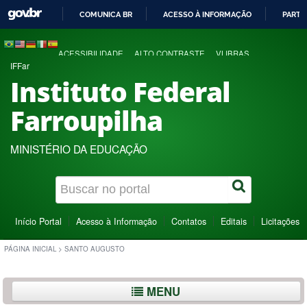
COMUNICA BR
ACESSO À INFORMAÇÃO
PARTI
IR
PARA
ACESSIBILIDADE
ALTO CONTRASTE
VLIBRAS
O
IFFar
CONTEÚDO
Instituto Federal
Farroupilha
MINISTÉRIO DA EDUCAÇÃO
Início Portal
Acesso à Informação
Contatos
Editais
Licitações
PÁGINA INICIAL
>
SANTO AUGUSTO
MENU