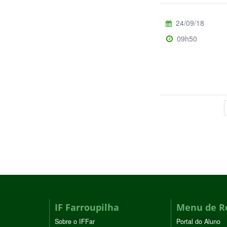
24/09/18
09h50
IF Farroupilha
Menu de R
Sobre o IFFar
Portal do Aluno