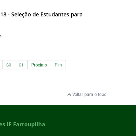
018 - Seleção de Estudantes para
4
60
61
Próximo
Fim
Voltar para o topo
s IF Farroupilha