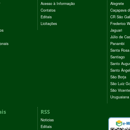
r
Acesso à Informação
Alegrete
Contatos
Caçapava d
Editais
CR São Gab
Licitações
Frederico 
vos
Jaguari
Júlio de Cas
ionais
Panambi
Santa Rosa
Santiago
Santo Augu
Santo Ânge
São Borja
São Luiz G
São Vicente
Uruguaiana
ais
RSS
Noticias
Editais