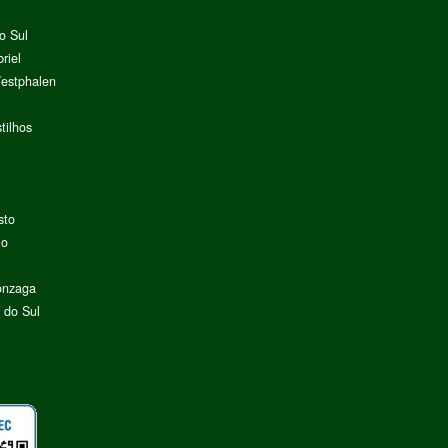
o Sul
riel
Westphalen
tilhos
sto
lo
onzaga
 do Sul