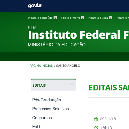
Ir para o conteúdo
1
Ir para o menu
2
Ir para a busca
3
Ir para o
IFFar
Instituto Federal 
MINISTÉRIO DA EDUCAÇÃO
PÁGINA INICIAL
>
SANTO ÂNGELO
EDITAIS S
EDITAIS
Pós-Graduação
Processos Seletivos
Concursos
29/11/18
EaD
18h13