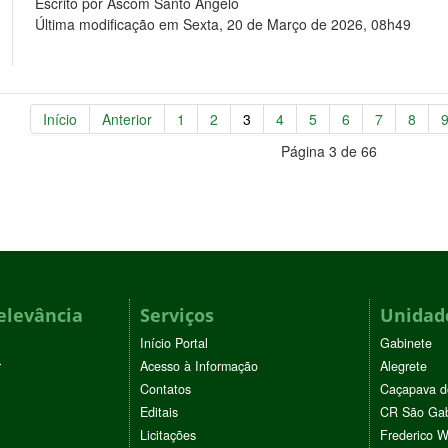
Escrito por Ascom Santo Ângelo
Última modificação em Sexta, 20 de Março de 2026, 08h49
Início
Anterior
1
2
3
4
5
6
7
8
Página 3 de 66
elevância
Serviços
Unidade
Início Portal
Gabinete
r
Acesso à Informação
Alegrete
Contatos
Caçapava d
Editais
CR São Gab
Licitações
Frederico 