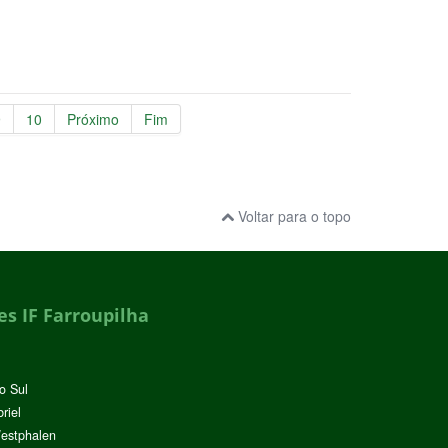
9
10
Próximo
Fim
Voltar para o topo
s IF Farroupilha
o Sul
riel
Westphalen