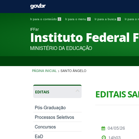
Ir para o conteúdo
1
Ir para o menu
2
Ir para a busca
3
Ir para o
IFFar
Instituto Federal 
MINISTÉRIO DA EDUCAÇÃO
PÁGINA INICIAL
>
SANTO ÂNGELO
EDITAIS S
EDITAIS
Pós-Graduação
Processos Seletivos
Concursos
04/05/26
EaD
14h03