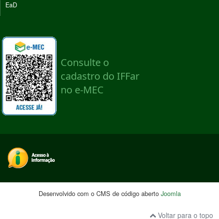
EaD
Desenvolvido com o CMS de código aberto
Joomla
Voltar para o topo