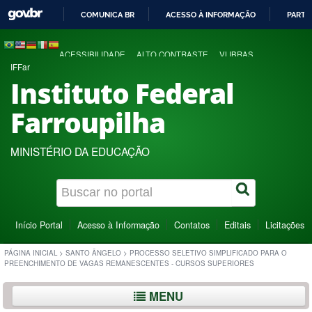
COMUNICA BR
ACESSO À INFORMAÇÃO
PARTI
IR
PARA
ACESSIBILIDADE
ALTO CONTRASTE
VLIBRAS
O
IFFar
CONTEÚDO
Instituto Federal
Farroupilha
MINISTÉRIO DA EDUCAÇÃO
Início Portal
Acesso à Informação
Contatos
Editais
Licitações
PÁGINA INICIAL
>
SANTO ÂNGELO
>
PROCESSO SELETIVO SIMPLIFICADO PARA O
PREENCHIMENTO DE VAGAS REMANESCENTES - CURSOS SUPERIORES
MENU