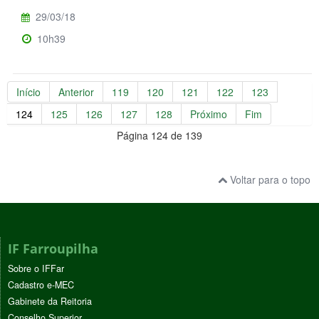
29/03/18
10h39
Início
Anterior
119
120
121
122
123
124
125
126
127
128
Próximo
Fim
Página 124 de 139
Voltar para o topo
IF Farroupilha
Sobre o IFFar
Cadastro e-MEC
Gabinete da Reitoria
Conselho Superior