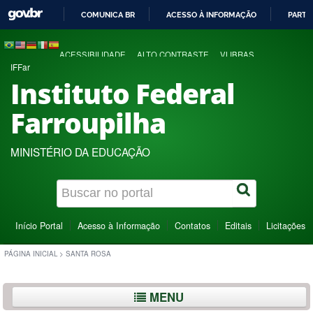
COMUNICA BR
ACESSO À INFORMAÇÃO
PARTI
IR
PARA
ACESSIBILIDADE
ALTO CONTRASTE
VLIBRAS
O
IFFar
CONTEÚDO
Instituto Federal
Farroupilha
MINISTÉRIO DA EDUCAÇÃO
Início Portal
Acesso à Informação
Contatos
Editais
Licitações
PÁGINA INICIAL
>
SANTA ROSA
MENU