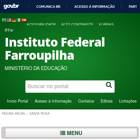
COMUNICA BR
ACESSO À INFORMAÇÃO
PARTI
IR
PARA
ACESSIBILIDADE
ALTO CONTRASTE
VLIBRAS
O
IFFar
CONTEÚDO
Instituto Federal
Farroupilha
MINISTÉRIO DA EDUCAÇÃO
Início Portal
Acesso à Informação
Contatos
Editais
Licitações
PÁGINA INICIAL
>
SANTA ROSA
MENU