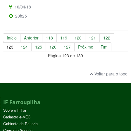
10/04/18
20h25
Início
Anterior
118
119
120
121
122
123
124
125
126
127
Próximo
Fim
Página 123 de 139
Voltar para o topo
IF Farroupilha
Sobre o IFFar
Cadastro e-MEC
Gabinete da Reitoria
Conselho Superior