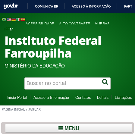
COMUNICA BR
ACESSO À INFORMAÇÃO
PARTI
IR
PARA
ACESSIBILIDADE
ALTO CONTRASTE
VLIBRAS
O
IFFar
CONTEÚDO
Instituto Federal
Farroupilha
MINISTÉRIO DA EDUCAÇÃO
Início Portal
Acesso à Informação
Contatos
Editais
Licitações
PÁGINA INICIAL
>
JAGUARI
MENU