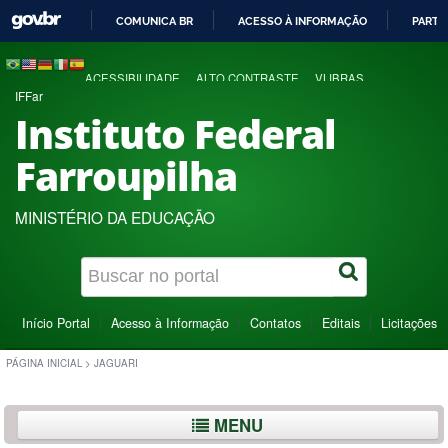
COMUNICA BR
ACESSO À INFORMAÇÃO
PARTI
IR
PARA
ACESSIBILIDADE
ALTO CONTRASTE
VLIBRAS
O
IFFar
CONTEÚDO
Instituto Federal
Farroupilha
MINISTÉRIO DA EDUCAÇÃO
Início Portal
Acesso à Informação
Contatos
Editais
Licitações
PÁGINA INICIAL
>
JAGUARI
MENU