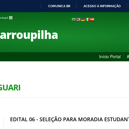
COMUNICA BR
ACESSO À INFORMAÇÃO
IR
 rodapé
4
PARA
O
Farroupilha
CONTEÚDO
Início Portal
A
AGUARI
EDITAL 06 - SELEÇÃO PARA MORADIA ESTUDANT