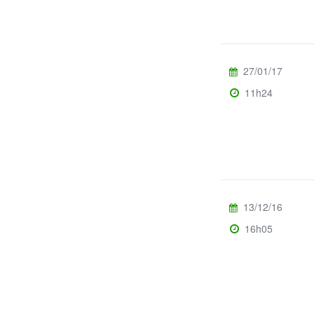
27/01/17
11h24
13/12/16
16h05