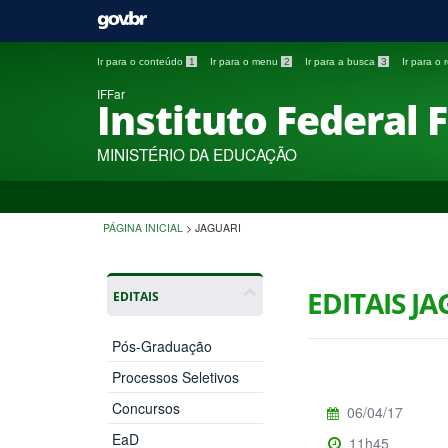
Ir para o conteúdo
1
Ir para o menu
2
Ir para a busca
3
Ir para o
IFFar
Instituto Federal 
MINISTÉRIO DA EDUCAÇÃO
PÁGINA INICIAL
>
JAGUARI
EDITAIS J
EDITAIS
Pós-Graduação
Processos Seletivos
Concursos
06/04/17
EaD
11h45