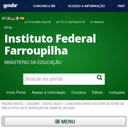
COMUNICA BR
ACESSO À INFORMAÇÃO
PARTI
IR
PARA
ACESSIBILIDADE
ALTO CONTRASTE
VLIBRAS
O
IFFar
CONTEÚDO
Instituto Federal
Farroupilha
MINISTÉRIO DA EDUCAÇÃO
Início Portal
Acesso à Informação
Contatos
Editais
Licitações
PÁGINA INICIAL
>
JAGUARI
>
EDITAL 09/2017 - CONCURSO PARA ESCOLHA DE NOME DA
BIBLIOTECA DO IF FARROUPILHA CAMPUS JAGUARI
MENU