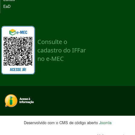
EaD
Desenvolvido com o CMS de código aberto
Joomla