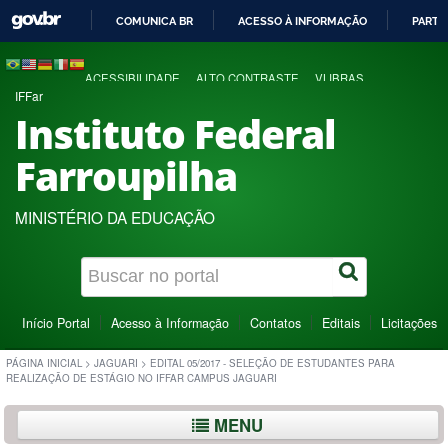
COMUNICA BR
ACESSO À INFORMAÇÃO
PARTI
IR
PARA
ACESSIBILIDADE
ALTO CONTRASTE
VLIBRAS
O
IFFar
CONTEÚDO
Instituto Federal
Farroupilha
MINISTÉRIO DA EDUCAÇÃO
Início Portal
Acesso à Informação
Contatos
Editais
Licitações
PÁGINA INICIAL
>
JAGUARI
>
EDITAL 05/2017 - SELEÇÃO DE ESTUDANTES PARA
REALIZAÇÃO DE ESTÁGIO NO IFFAR CAMPUS JAGUARI
MENU