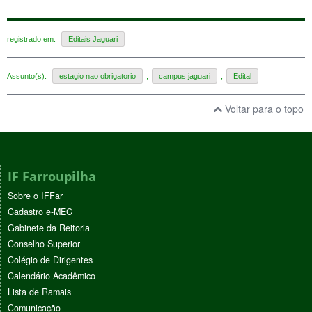
registrado em:
Editais Jaguari
Assunto(s):
estagio nao obrigatorio
,
campus jaguari
,
Edital
Voltar para o topo
IF Farroupilha
Sobre o IFFar
Cadastro e-MEC
Gabinete da Reitoria
Conselho Superior
Colégio de Dirigentes
Calendário Acadêmico
Lista de Ramais
Comunicação