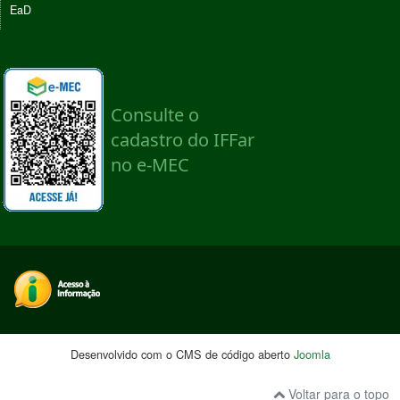
EaD
Desenvolvido com o CMS de código aberto
Joomla
Voltar para o topo