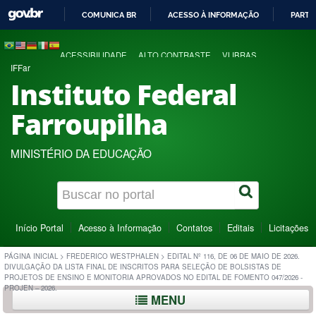
COMUNICA BR
ACESSO À INFORMAÇÃO
PARTI
IR
PARA
ACESSIBILIDADE
ALTO CONTRASTE
VLIBRAS
O
IFFar
CONTEÚDO
Instituto Federal
Farroupilha
MINISTÉRIO DA EDUCAÇÃO
Início Portal
Acesso à Informação
Contatos
Editais
Licitações
PÁGINA INICIAL
>
FREDERICO WESTPHALEN
>
EDITAL Nº 116, DE 06 DE MAIO DE 2026.
DIVULGAÇÃO DA LISTA FINAL DE INSCRITOS PARA SELEÇÃO DE BOLSISTAS DE
PROJETOS DE ENSINO E MONITORIA APROVADOS NO EDITAL DE FOMENTO 047/2026 -
PROJEN – 2026.
MENU