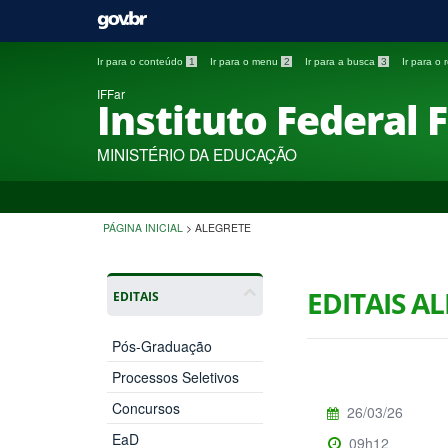
Ir para o conteúdo
1
Ir para o menu
2
Ir para a busca
3
Ir para o
IFFar
Instituto Federal 
MINISTÉRIO DA EDUCAÇÃO
PÁGINA INICIAL
>
ALEGRETE
EDITAIS A
EDITAIS
Pós-Graduação
Processos Seletivos
Concursos
26/03/26
EaD
09h12