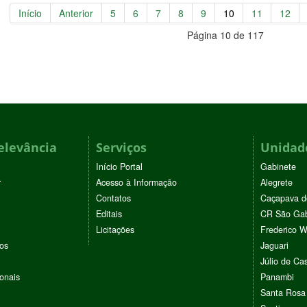
Início
Anterior
5
6
7
8
9
10
11
12
Página 10 de 117
elevância
Serviços
Unidade
Início Portal
Gabinete
r
Acesso à Informação
Alegrete
Contatos
Caçapava d
Editais
CR São Gab
Licitações
Frederico 
vos
Jaguari
Júlio de Cas
ionais
Panambi
Santa Rosa