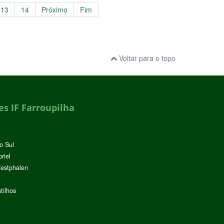
13
14
Próximo
Fim
Voltar para o topo
s IF Farroupilha
o Sul
riel
Westphalen
tilhos