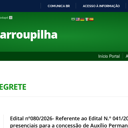
COMUNICA BR
ACESSO À INFORMAÇÃO
IR
 rodapé
4
PARA
O
Farroupilha
CONTEÚDO
Início Portal
A
LEGRETE
Edital nº080/2026- Referente ao Edital N.º 041/
presenciais para a concessão de Auxílio Permanê