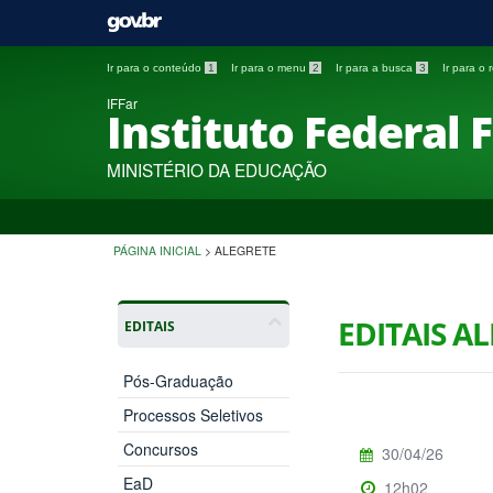
Ir para o conteúdo
1
Ir para o menu
2
Ir para a busca
3
Ir para o
IFFar
Instituto Federal 
MINISTÉRIO DA EDUCAÇÃO
PÁGINA INICIAL
>
ALEGRETE
EDITAIS A
EDITAIS
Pós-Graduação
Processos Seletivos
Concursos
30/04/26
EaD
12h02