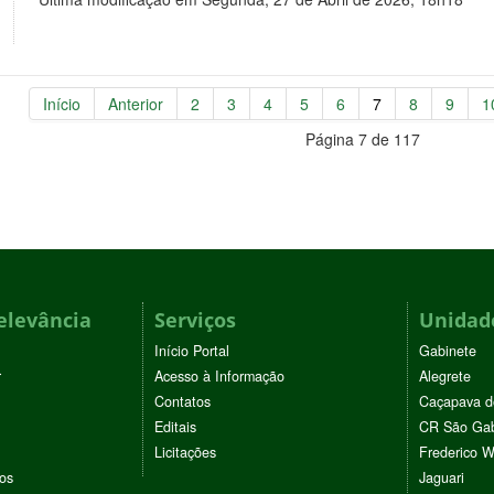
Início
Anterior
2
3
4
5
6
7
8
9
1
Página 7 de 117
elevância
Serviços
Unidade
Início Portal
Gabinete
r
Acesso à Informação
Alegrete
Contatos
Caçapava d
Editais
CR São Gab
Licitações
Frederico 
vos
Jaguari