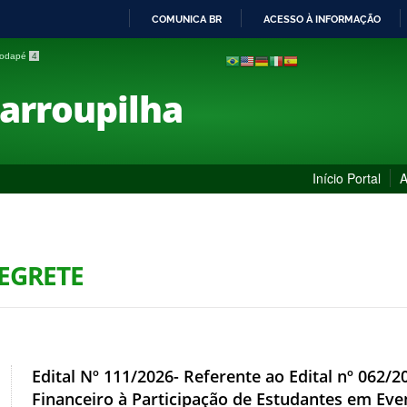
COMUNICA BR
ACESSO À INFORMAÇÃO
IR
 rodapé
4
PARA
O
Farroupilha
CONTEÚDO
Início Portal
A
LEGRETE
Edital Nº 111/2026- Referente ao Edital nº 062/
Financeiro à Participação de Estudantes em 