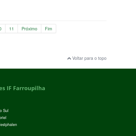
0
11
Próximo
Fim
Voltar para o topo
s IF Farroupilha
o Sul
riel
Westphalen