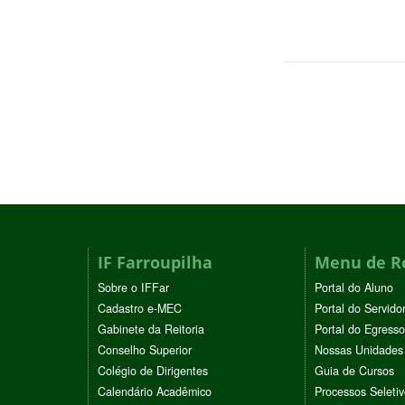
IF Farroupilha
Menu de R
Sobre o IFFar
Portal do Aluno
Cadastro e-MEC
Portal do Servido
Gabinete da Reitoria
Portal do Egresso
Conselho Superior
Nossas Unidades
Colégio de Dirigentes
Guia de Cursos
Calendário Acadêmico
Processos Seleti