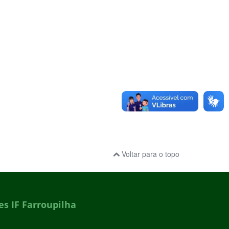
Voltar para o topo
s IF Farroupilha