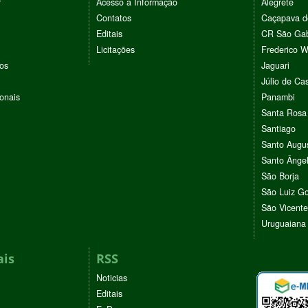
r
Acesso à Informação
Alegrete
Contatos
Caçapava d
Editais
CR São Gab
Licitações
Frederico 
vos
Jaguari
Júlio de Cas
ionais
Panambi
Santa Rosa
Santiago
Santo Augu
Santo Ânge
São Borja
São Luiz G
São Vicente
Uruguaiana
ais
RSS
Noticias
Editais