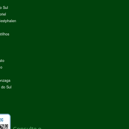
o Sul
riel
Westphalen
tilhos
sto
lo
onzaga
 do Sul