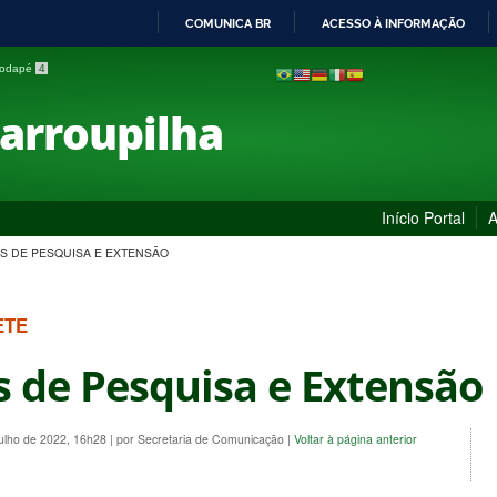
COMUNICA BR
ACESSO À INFORMAÇÃO
IR
 rodapé
4
PARA
O
Farroupilha
CONTEÚDO
Início Portal
A
S DE PESQUISA E EXTENSÃO
ETE
s de Pesquisa e Extensão
Julho de 2022, 16h28
|
por Secretaria de Comunicação
|
Voltar à página anterior