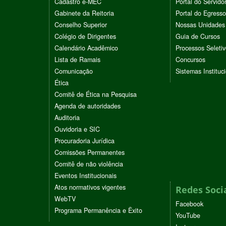
Cadastro e-MEC
Portal do Servido
Gabinete da Reitoria
Portal do Egresso
Conselho Superior
Nossas Unidades
Colégio de Dirigentes
Guia de Cursos
Calendário Acadêmico
Processos Seleti
Lista de Ramais
Concursos
Comunicação
Sistemas Instituc
Ética
Comitê de Ética na Pesquisa
Agenda de autoridades
Auditoria
Ouvidoria e SIC
Procuradoria Jurídica
Comissões Permanentes
Comitê de não violência
Eventos Institucionais
Atos normativos vigentes
Redes Soci
WebTV
Facebook
Programa Permanência e Êxito
YouTube