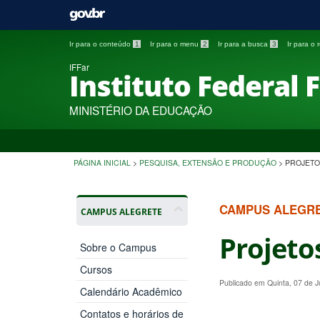
Ir para o conteúdo
1
Ir para o menu
2
Ir para a busca
3
Ir para o
IFFar
Instituto Federal 
MINISTÉRIO DA EDUCAÇÃO
PÁGINA INICIAL
>
PESQUISA, EXTENSÃO E PRODUÇÃO
>
PROJETO
CAMPUS ALEGR
CAMPUS ALEGRETE
Projeto
Sobre o Campus
Cursos
Publicado em Quinta, 07 de 
Calendário Acadêmico
Contatos e horários de