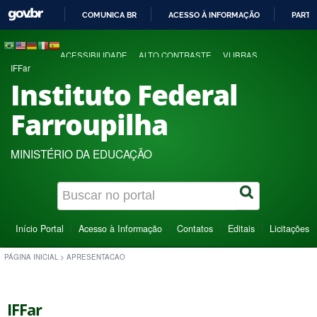
COMUNICA BR
ACESSO À INFORMAÇÃO
PARTI
IR
PARA
ACESSIBILIDADE
ALTO CONTRASTE
VLIBRAS
O
IFFar
CONTEÚDO
Instituto Federal
Farroupilha
MINISTÉRIO DA EDUCAÇÃO
Início Portal
Acesso à Informação
Contatos
Editais
Licitações
PÁGINA INICIAL
>
APRESENTACAO
IFFar