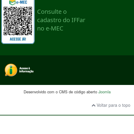
Desenvolvido com o CMS de código aberto
Joomla
Voltar para o topo