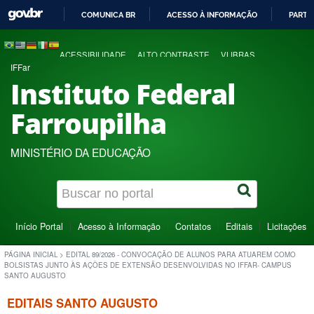
COMUNICA BR
ACESSO À INFORMAÇÃO
PARTI
IR
PARA
ACESSIBILIDADE
ALTO CONTRASTE
VLIBRAS
O
IFFar
CONTEÚDO
Instituto Federal
Farroupilha
MINISTÉRIO DA EDUCAÇÃO
Início Portal
Acesso à Informação
Contatos
Editais
Licitações
PÁGINA INICIAL
>
EDITAL 89/2026 - CONVOCAÇÃO DE ALUNOS PARA ATUAREM COMO
BOLSISTAS JUNTO ÀS AÇÕES DE EXTENSÃO DESENVOLVIDAS NO IFFAR- CAMPUS
SANTO AUGUSTO
EDITAIS SANTO AUGUSTO