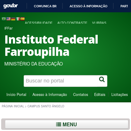
COMUNICA BR
ACESSO À INFORMAÇÃO
PARTI
IR
PARA
ACESSIBILIDADE
ALTO CONTRASTE
VLIBRAS
O
IFFar
CONTEÚDO
Instituto Federal
Farroupilha
MINISTÉRIO DA EDUCAÇÃO
Início Portal
Acesso à Informação
Contatos
Editais
Licitações
PÁGINA INICIAL
>
CAMPUS SANTO ÂNGELO
MENU