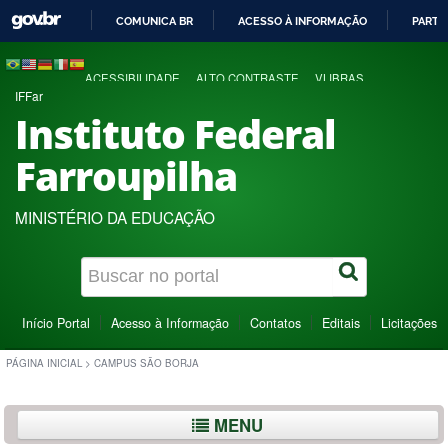
COMUNICA BR
ACESSO À INFORMAÇÃO
PARTI
IR
PARA
ACESSIBILIDADE
ALTO CONTRASTE
VLIBRAS
O
IFFar
CONTEÚDO
Instituto Federal
Farroupilha
MINISTÉRIO DA EDUCAÇÃO
Início Portal
Acesso à Informação
Contatos
Editais
Licitações
PÁGINA INICIAL
>
CAMPUS SÃO BORJA
MENU