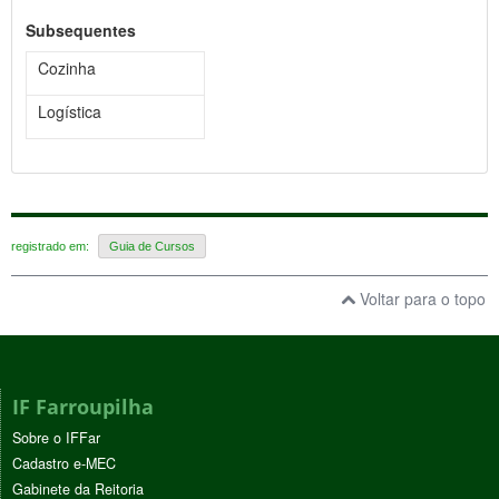
Subsequentes
Cozinha
Logística
registrado em:
Guia de Cursos
Voltar para o topo
IF Farroupilha
Sobre o IFFar
Cadastro e-MEC
Gabinete da Reitoria