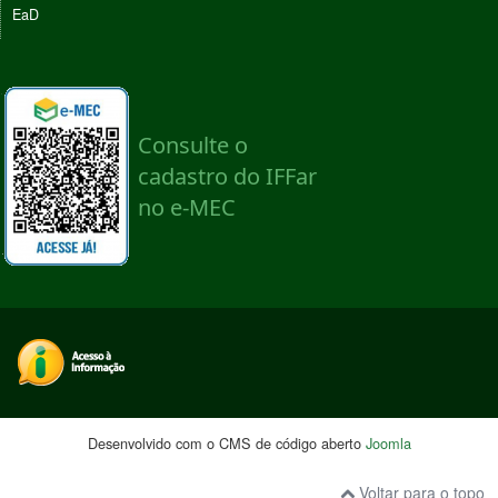
EaD
Desenvolvido com o CMS de código aberto
Joomla
Voltar para o topo