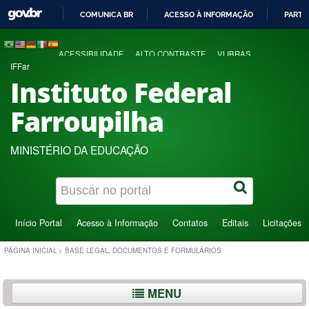
COMUNICA BR
ACESSO À INFORMAÇÃO
PARTI
IR
PARA
ACESSIBILIDADE
ALTO CONTRASTE
VLIBRAS
O
IFFar
CONTEÚDO
Instituto Federal
Farroupilha
MINISTÉRIO DA EDUCAÇÃO
Início Portal
Acesso à Informação
Contatos
Editais
Licitações
PÁGINA INICIAL
>
BASE LEGAL, DOCUMENTOS E FORMULÁRIOS
MENU