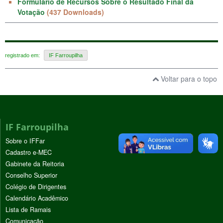
Formulário de Recursos Sobre o Resultado Final da
Votação
(437 Downloads)
registrado em:
IF Farroupilha
Voltar para o topo
IF Farroupilha
Sobre o IFFar
Cadastro e-MEC
Gabinete da Reitoria
Conselho Superior
Colégio de Dirigentes
Calendário Acadêmico
Lista de Ramais
Comunicação