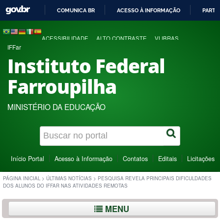
COMUNICA BR
ACESSO À INFORMAÇÃO
PARTI
IR
PARA
ACESSIBILIDADE
ALTO CONTRASTE
VLIBRAS
O
IFFar
CONTEÚDO
Instituto Federal
Farroupilha
MINISTÉRIO DA EDUCAÇÃO
Início Portal
Acesso à Informação
Contatos
Editais
Licitações
PÁGINA INICIAL
>
ÚLTIMAS NOTÍCIAS
>
PESQUISA REVELA PRINCIPAIS DIFICULDADES
DOS ALUNOS DO IFFAR NAS ATIVIDADES REMOTAS
MENU