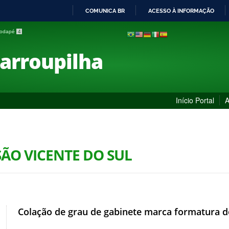
COMUNICA BR
ACESSO À INFORMAÇÃO
IR
 rodapé
4
PARA
O
Farroupilha
CONTEÚDO
Início Portal
A
SÃO VICENTE DO SUL
Colação de grau de gabinete marca formatura d