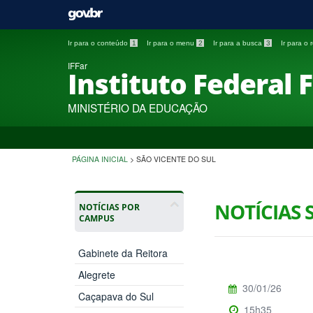
Ir para o conteúdo
1
Ir para o menu
2
Ir para a busca
3
Ir para o
IFFar
Instituto Federal 
MINISTÉRIO DA EDUCAÇÃO
PÁGINA INICIAL
>
SÃO VICENTE DO SUL
NOTÍCIAS 
NOTÍCIAS POR
CAMPUS
Gabinete da Reitora
Alegrete
30/01/26
Caçapava do Sul
15h35