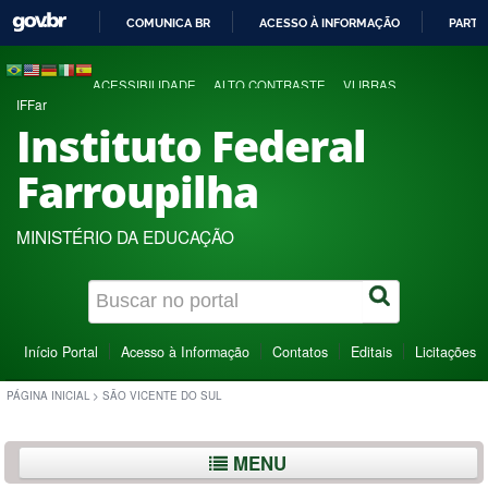
COMUNICA BR
ACESSO À INFORMAÇÃO
PARTI
IR
PARA
ACESSIBILIDADE
ALTO CONTRASTE
VLIBRAS
O
IFFar
CONTEÚDO
Instituto Federal
Farroupilha
MINISTÉRIO DA EDUCAÇÃO
Início Portal
Acesso à Informação
Contatos
Editais
Licitações
PÁGINA INICIAL
>
SÃO VICENTE DO SUL
MENU