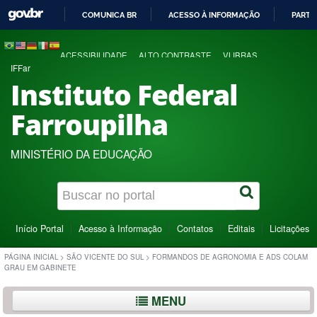
COMUNICA BR
ACESSO À INFORMAÇÃO
PARTI
IR
PARA
ACESSIBILIDADE
ALTO CONTRASTE
VLIBRAS
O
IFFar
CONTEÚDO
Instituto Federal
Farroupilha
MINISTÉRIO DA EDUCAÇÃO
Início Portal
Acesso à Informação
Contatos
Editais
Licitações
PÁGINA INICIAL
>
SÃO VICENTE DO SUL
>
FORMANDOS DE AGRONOMIA E ADS COLAM
GRAU EM GABINETE
MENU