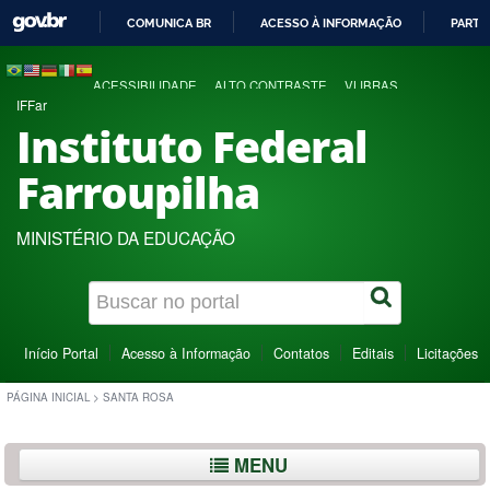
COMUNICA BR
ACESSO À INFORMAÇÃO
PARTI
IR
PARA
ACESSIBILIDADE
ALTO CONTRASTE
VLIBRAS
O
IFFar
CONTEÚDO
Instituto Federal
Farroupilha
MINISTÉRIO DA EDUCAÇÃO
Início Portal
Acesso à Informação
Contatos
Editais
Licitações
PÁGINA INICIAL
>
SANTA ROSA
MENU