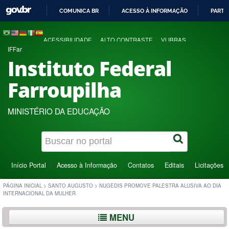
COMUNICA BR
ACESSO À INFORMAÇÃO
PARTI
IR
PARA
ACESSIBILIDADE
ALTO CONTRASTE
VLIBRAS
O
IFFar
CONTEÚDO
Instituto Federal
Farroupilha
MINISTÉRIO DA EDUCAÇÃO
Início Portal
Acesso à Informação
Contatos
Editais
Licitações
PÁGINA INICIAL
>
SANTO AUGUSTO
>
NUGEDIS PROMOVE PALESTRA ALUSIVA AO DIA
INTERNACIONAL DA MULHER
MENU