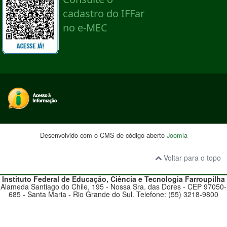
Desenvolvido com o CMS de código aberto
Joomla
Voltar para o topo
Instituto Federal de Educação, Ciência e Tecnologia
Farroupilha
Alameda Santiago do Chile, 195 - Nossa Sra. das Dores - CEP 97050-
685 - Santa Maria - Rio Grande do Sul. Telefone: (55) 3218-9800