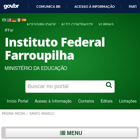
COMUNICA BR
ACESSO À INFORMAÇÃO
PARTI
IR
PARA
ACESSIBILIDADE
ALTO CONTRASTE
VLIBRAS
O
IFFar
CONTEÚDO
Instituto Federal
Farroupilha
MINISTÉRIO DA EDUCAÇÃO
Início Portal
Acesso à Informação
Contatos
Editais
Licitações
PÁGINA INICIAL
>
SANTO ÂNGELO
MENU