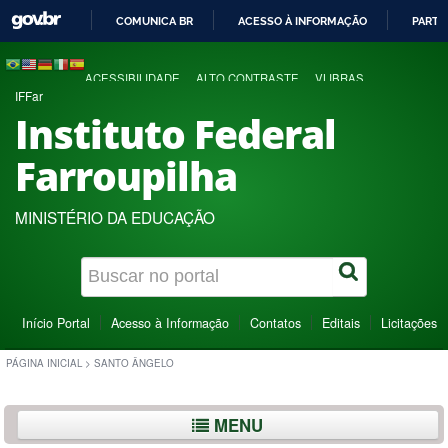
COMUNICA BR
ACESSO À INFORMAÇÃO
PARTI
IR
PARA
ACESSIBILIDADE
ALTO CONTRASTE
VLIBRAS
O
IFFar
CONTEÚDO
Instituto Federal
Farroupilha
MINISTÉRIO DA EDUCAÇÃO
Início Portal
Acesso à Informação
Contatos
Editais
Licitações
PÁGINA INICIAL
>
SANTO ÂNGELO
MENU