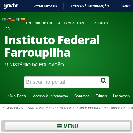
COMUNICA BR
ACESSO À INFORMAÇÃO
PARTI
IR
PARA
ACESSIBILIDADE
ALTO CONTRASTE
VLIBRAS
O
IFFar
CONTEÚDO
Instituto Federal
Farroupilha
MINISTÉRIO DA EDUCAÇÃO
Início Portal
Acesso à Informação
Contatos
Editais
Licitações
PÁGINA INICIAL
>
SANTO ÂNGELO
>
COMUNICADO SOBRE FERIADO DE CORPUS CHRISTI
MENU