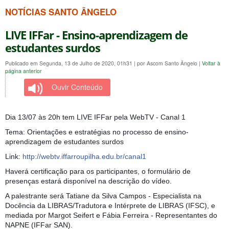
NOTÍCIAS SANTO ÂNGELO
LIVE IFFar - Ensino-aprendizagem de
estudantes surdos
Publicado em Segunda, 13 de Julho de 2020, 01h31
|
por Ascom Santo Ângelo
|
Voltar à
página anterior
Ouvir Conteúdo
Dia 13/07 às 20h tem LIVE IFFar pela WebTV - Canal 1
Tema: Orientações e estratégias no processo de ensino-
aprendizagem de estudantes surdos
Link: 
http://
webtv.iffarroupilha.edu.br/
canal1
Haverá certificação para os participantes, o formulário de 
presenças estará disponível na descrição do vídeo.
A palestrante será Tatiane da Silva Campos - Especialista na 
Docência da LIBRAS/Tradutora e Intérprete de LIBRAS (IFSC), e 
mediada por Margot Seifert e Fábia Ferreira - Representantes do 
NAPNE (IFFar SAN).