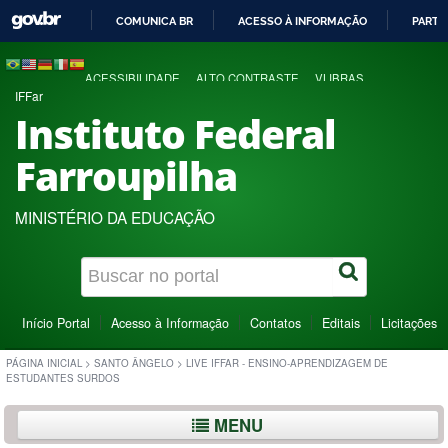
COMUNICA BR
ACESSO À INFORMAÇÃO
PARTI
IR
PARA
ACESSIBILIDADE
ALTO CONTRASTE
VLIBRAS
O
IFFar
CONTEÚDO
Instituto Federal
Farroupilha
MINISTÉRIO DA EDUCAÇÃO
Início Portal
Acesso à Informação
Contatos
Editais
Licitações
PÁGINA INICIAL
>
SANTO ÂNGELO
>
LIVE IFFAR - ENSINO-APRENDIZAGEM DE
ESTUDANTES SURDOS
MENU