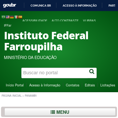
COMUNICA BR
ACESSO À INFORMAÇÃO
PARTI
IR
PARA
ACESSIBILIDADE
ALTO CONTRASTE
VLIBRAS
O
IFFar
CONTEÚDO
Instituto Federal
Farroupilha
MINISTÉRIO DA EDUCAÇÃO
Início Portal
Acesso à Informação
Contatos
Editais
Licitações
PÁGINA INICIAL
>
PANAMBI
MENU