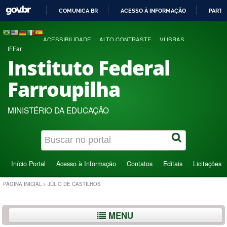
COMUNICA BR
ACESSO À INFORMAÇÃO
PARTI
IR
PARA
ACESSIBILIDADE
ALTO CONTRASTE
VLIBRAS
O
IFFar
CONTEÚDO
Instituto Federal
Farroupilha
MINISTÉRIO DA EDUCAÇÃO
Início Portal
Acesso à Informação
Contatos
Editais
Licitações
PÁGINA INICIAL
>
JÚLIO DE CASTILHOS
MENU