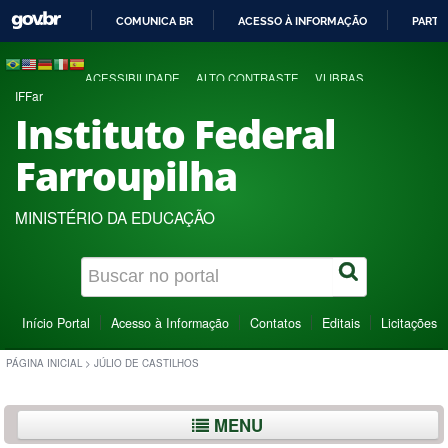
COMUNICA BR
ACESSO À INFORMAÇÃO
PARTI
IR
PARA
ACESSIBILIDADE
ALTO CONTRASTE
VLIBRAS
O
IFFar
CONTEÚDO
Instituto Federal
Farroupilha
MINISTÉRIO DA EDUCAÇÃO
Início Portal
Acesso à Informação
Contatos
Editais
Licitações
PÁGINA INICIAL
>
JÚLIO DE CASTILHOS
MENU