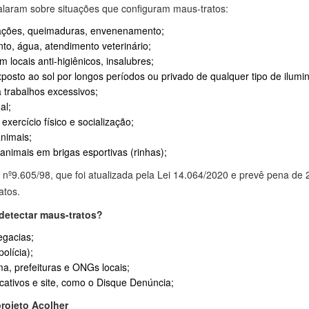
falaram sobre situações que configuram maus-tratos:
lações, queimaduras, envenenamento;
to, água, atendimento veterinário;
 locais anti-higiênicos, insalubres;
xposto ao sol por longos períodos ou privado de qualquer tipo de ilumi
a trabalhos excessivos;
al;
exercício físico e socialização;
nimais;
r animais em brigas esportivas (rinhas);
 nº9.605/98, que foi atualizada pela Lei 14.064/2020 e prevê pena de 
atos.
detectar maus-tratos?
egacias;
olícia);
a, prefeituras e ONGs locais;
cativos e site, como o Disque Denúncia;
projeto Acolher