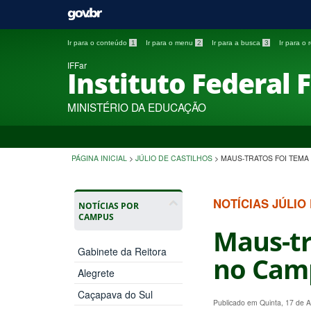
Ir para o conteúdo
1
Ir para o menu
2
Ir para a busca
3
Ir para o
IFFar
Instituto Federal 
MINISTÉRIO DA EDUCAÇÃO
PÁGINA INICIAL
>
JÚLIO DE CASTILHOS
>
MAUS-TRATOS FOI TEMA
NOTÍCIAS JÚLIO
NOTÍCIAS POR
CAMPUS
Maus-tr
Gabinete da Reitora
no Cam
Alegrete
Caçapava do Sul
Publicado em Quinta, 17 de A