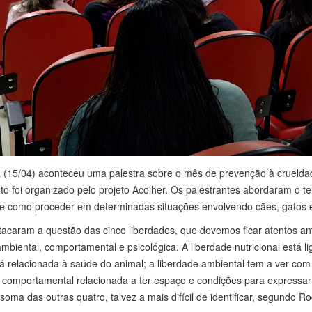
ra (15/04) aconteceu uma palestra sobre o mês de prevenção à crueldade
nto foi organizado pelo projeto Acolher. Os palestrantes abordaram o 
 e como proceder em determinadas situações envolvendo cães, gatos e
acaram a questão das cinco liberdades, que devemos ficar atentos an
, ambiental, comportamental e psicológica. A liberdade nutricional est
stá relacionada à saúde do animal; a liberdade ambiental tem a ver c
 comportamental relacionada a ter espaço e condições para expressar
soma das outras quatro, talvez a mais difícil de identificar, segundo Ro