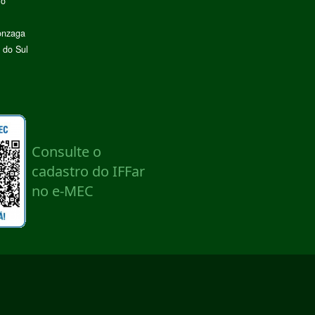
lo
onzaga
 do Sul