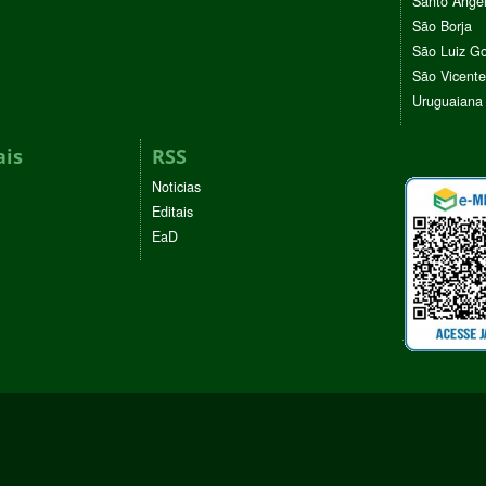
Santo Ânge
São Borja
São Luiz G
São Vicente
Uruguaiana
ais
RSS
Noticias
Editais
EaD