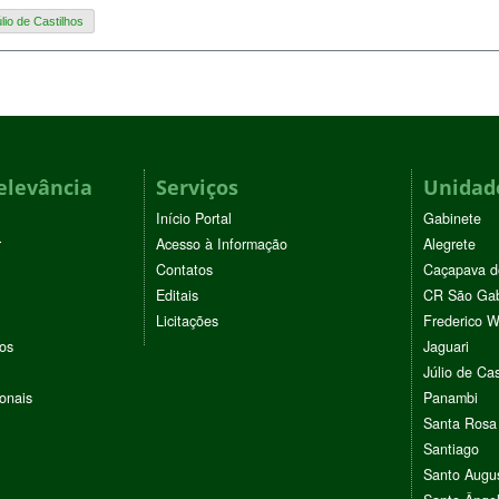
lio de Castilhos
elevância
Serviços
Unidade
Início Portal
Gabinete
r
Acesso à Informação
Alegrete
Contatos
Caçapava d
Editais
CR São Gab
Licitações
Frederico 
vos
Jaguari
Júlio de Cas
ionais
Panambi
Santa Rosa
Santiago
Santo Augu