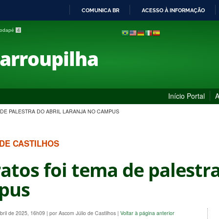
COMUNICA BR
ACESSO À INFORMAÇÃO
IR
 rodapé
4
PARA
O
Farroupilha
CONTEÚDO
Início Portal
A
 DE PALESTRA DO ABRIL LARANJA NO CAMPUS
 DE CASTILHOS
atos foi tema de palestra
pus
bril de 2025, 16h09
|
por Ascom Júlio de Castilhos
|
Voltar à página anterior