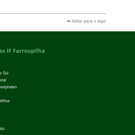
Voltar para o topo
s IF Farroupilha
o Sul
riel
Westphalen
tilhos
sto