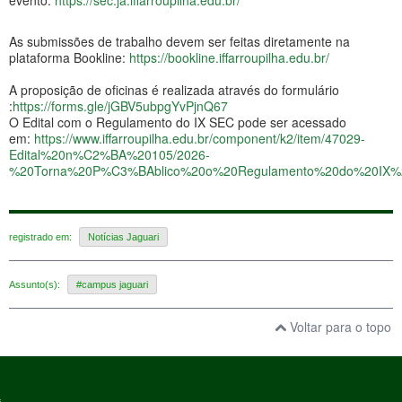
As submissões de trabalho devem ser feitas diretamente na
plataforma Bookline:
https://bookline.iffarroupilha.edu.br/
A proposição de oficinas é realizada através do formulário
:
https://forms.gle/jGBV5ubpgYvPjnQ67
O Edital com o Regulamento do IX SEC pode ser acessado
em:
https://www.iffarroupilha.edu.br/component/k2/item/47029-
Edital%20n%C2%BA%20105/2026-
%20Torna%20P%C3%BAblico%20o%20Regulamento%20do%20IX%
registrado em:
Notícias Jaguari
Assunto(s):
#campus jaguari
Voltar para o topo