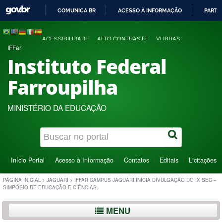
COMUNICA BR
ACESSO À INFORMAÇÃO
PARTI
IR
PARA
ACESSIBILIDADE
ALTO CONTRASTE
VLIBRAS
O
IFFar
CONTEÚDO
Instituto Federal
Farroupilha
MINISTÉRIO DA EDUCAÇÃO
Início Portal
Acesso à Informação
Contatos
Editais
Licitações
PÁGINA INICIAL
>
JAGUARI
>
IFFAR CAMPUS JAGUARI INICIA DIVULGAÇÃO DO IX SEC –
SIMPÓSIO DE EDUCAÇÃO E CIÊNCIAS.
MENU