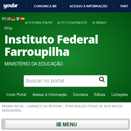
COMUNICA BR
ACESSO À INFORMAÇÃO
PARTI
IR
PARA
ACESSIBILIDADE
ALTO CONTRASTE
VLIBRAS
O
IFFar
CONTEÚDO
Instituto Federal
Farroupilha
MINISTÉRIO DA EDUCAÇÃO
Início Portal
Acesso à Informação
Contatos
Editais
Licitações
PÁGINA INICIAL
>
GABINETE DA REITORA
>
IFFAR REALIZA POSSE DE SEIS NOVOS
SERVIDORES
MENU