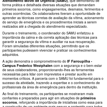
Atendimento Móvel de Urgência (SAMU)
, que demonstrou de
forma prática e detalhada diversas situações que demandam
primeiros socorros, como engasgamentos, desmaios, ferimentos e
outras ocorrências. Os colaboradores tiveram a oportunidade de
aprender as técnicas corretas de avaliação da vítima, acionamento
do serviço de emergência e os procedimentos iniciais a serem
realizados até a chegada do atendimento especializado.
Durante o treinamento, o coordenador do SAMU enfatizou a
importância da calma e da correta aplicação das técnicas para
garantir a segurança da vítima e auxiliar na sua recuperação.
Foram simuladas diferentes situações, permitindo que os
participantes pudessem vivenciar e praticar os conhecimentos
adquiridos.
A ação demonstra o comprometimento do
IF Farroupilha -
Campus Frederico Westphalen
com a segurança e o bem-estar
de seus colaboradores, proporcionando-lhes as ferramentas
necessárias para lidar com imprevistos e prestar auxílio em
momentos críticos. A parceria com o SAMU foi fundamental para o
sucesso da atividade, trazendo a expertise e o conhecimento de
profissionais da área de emergência para dentro da instituição.
Ao final do treinamento, os participantes se mostraram mais
confiantes e preparados para agir em situações de
primeiros
socorros
, reforçando a importância de iniciativas como essa para
a construção de um ambiente mais seguro e protegido para todos.