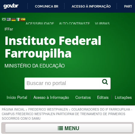
COMUNICA BR
ACESSO À INFORMAÇÃO
PARTI
IR
PARA
ACESSIBILIDADE
ALTO CONTRASTE
VLIBRAS
O
IFFar
CONTEÚDO
Instituto Federal
Farroupilha
MINISTÉRIO DA EDUCAÇÃO
Início Portal
Acesso à Informação
Contatos
Editais
Licitações
PÁGINA INICIAL
>
FREDERICO WESTPHALEN
>
COLABORADORES DO IF FARROUPILHA -
CAMPUS FREDERICO WESTPHALEN PARTICIPAM DE TREINAMENTO DE PRIMEIROS
SOCORROS COM O SAMU
MENU