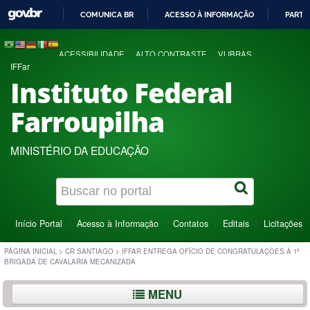
COMUNICA BR
ACESSO À INFORMAÇÃO
PARTI
IR
PARA
ACESSIBILIDADE
ALTO CONTRASTE
VLIBRAS
O
IFFar
CONTEÚDO
Instituto Federal
Farroupilha
MINISTÉRIO DA EDUCAÇÃO
Início Portal
Acesso à Informação
Contatos
Editais
Licitações
PÁGINA INICIAL
>
CR SANTIAGO
>
IFFAR ENTREGA OFÍCIO DE CONGRATULAÇÕES À 1ª
BRIGADA DE CAVALARIA MECANIZADA
MENU