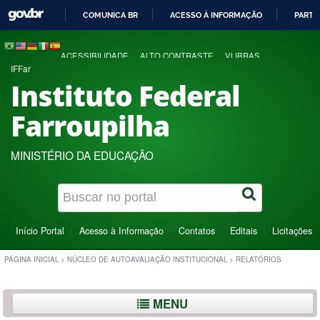
COMUNICA BR
ACESSO À INFORMAÇÃO
PARTI
IR
PARA
ACESSIBILIDADE
ALTO CONTRASTE
VLIBRAS
O
IFFar
CONTEÚDO
Instituto Federal
Farroupilha
MINISTÉRIO DA EDUCAÇÃO
Início Portal
Acesso à Informação
Contatos
Editais
Licitações
PÁGINA INICIAL
>
NÚCLEO DE AUTOAVALIAÇÃO INSTITUCIONAL
>
RELATÓRIOS
MENU