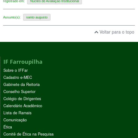
registrado em:
Núcleo de Avaliação Institucional
Assunto(s):
santo augusto
Voltar para o topo
IF Farroupilha
Sobre o IFFar
Cadastro e-MEC
Gabinete da Reitoria
Conselho Superior
Colégio de Dirigentes
Calendário Acadêmico
Lista de Ramais
Comunicação
Ética
Comitê de Ética na Pesquisa