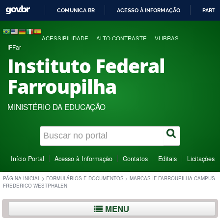
COMUNICA BR
ACESSO À INFORMAÇÃO
PARTI
IR
PARA
ACESSIBILIDADE
ALTO CONTRASTE
VLIBRAS
O
IFFar
CONTEÚDO
Instituto Federal
Farroupilha
MINISTÉRIO DA EDUCAÇÃO
Início Portal
Acesso à Informação
Contatos
Editais
Licitações
PÁGINA INICIAL
>
FORMULÁRIOS E DOCUMENTOS
>
MARCAS IF FARROUPILHA CAMPUS
FREDERICO WESTPHALEN
MENU