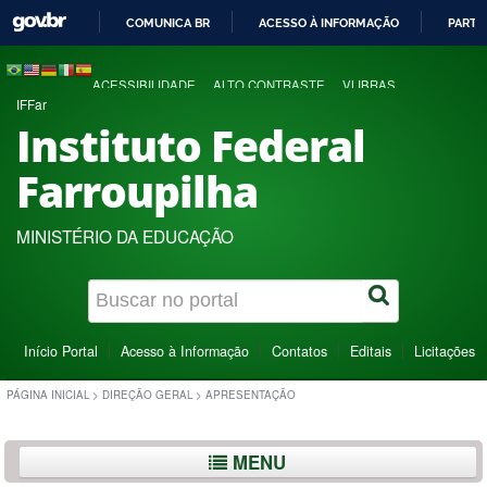
COMUNICA BR
ACESSO À INFORMAÇÃO
PARTI
IR
PARA
ACESSIBILIDADE
ALTO CONTRASTE
VLIBRAS
O
IFFar
CONTEÚDO
Instituto Federal
Farroupilha
MINISTÉRIO DA EDUCAÇÃO
Início Portal
Acesso à Informação
Contatos
Editais
Licitações
PÁGINA INICIAL
>
DIREÇÃO GERAL
>
APRESENTAÇÃO
MENU