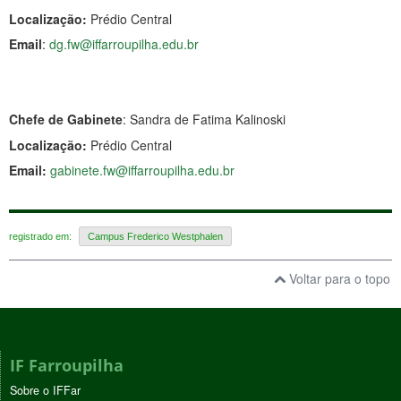
Localização:
Prédio Central
Email
:
dg.fw@iffarroupilha.edu.br
Chefe de Gabinete
: Sandra de Fatima Kalinoski
Localização:
Prédio Central
Email:
gabinete.fw@iffarroupilha.edu.br
registrado em:
Campus Frederico Westphalen
Voltar para o topo
IF Farroupilha
Sobre o IFFar