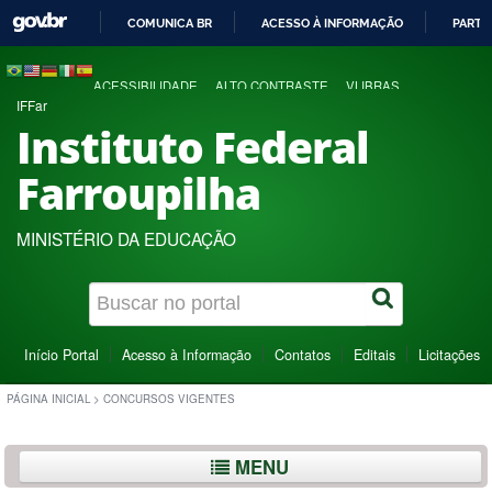
COMUNICA BR
ACESSO À INFORMAÇÃO
PARTI
IR
PARA
ACESSIBILIDADE
ALTO CONTRASTE
VLIBRAS
O
IFFar
CONTEÚDO
Instituto Federal
Farroupilha
MINISTÉRIO DA EDUCAÇÃO
Início Portal
Acesso à Informação
Contatos
Editais
Licitações
PÁGINA INICIAL
>
CONCURSOS VIGENTES
MENU