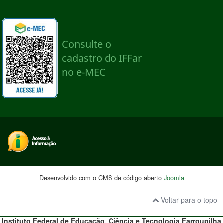
Desenvolvido com o CMS de código aberto
Joomla
Voltar para o topo
Instituto Federal de Educação, Ciência e Tecnologia
Farroupilha