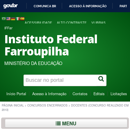
COMUNICA BR
ACESSO À INFORMAÇÃO
PARTI
IR
PARA
ACESSIBILIDADE
ALTO CONTRASTE
VLIBRAS
O
IFFar
CONTEÚDO
Instituto Federal
Farroupilha
MINISTÉRIO DA EDUCAÇÃO
Início Portal
Acesso à Informação
Contatos
Editais
Licitações
PÁGINA INICIAL
>
CONCURSOS ENCERRADOS
>
DOCENTES (CONCURSO REALIZADO EM
2013)
MENU