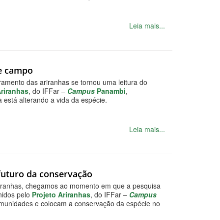
Leia mais...
de campo
amento das ariranhas se tornou uma leitura do
Ariranhas
, do IFFar –
Campus
Panambi
,
 está alterando a vida da espécie.
Leia mais...
e futuro da conservação
s ariranhas, chegamos ao momento em que a pesquisa
unidos pelo
Projeto Ariranhas
, do IFFar –
Campus
 comunidades e colocam a conservação da espécie no