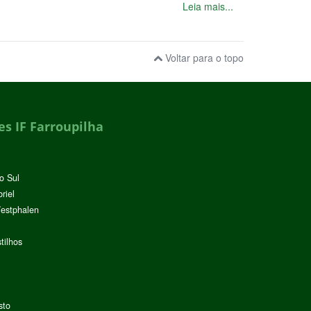
Leia mais...
Voltar para o topo
s IF Farroupilha
o Sul
riel
Westphalen
tilhos
sto