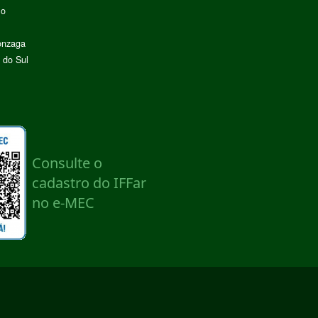
lo
onzaga
 do Sul