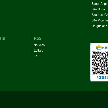
Santo Ânge
São Borja
São Luiz G
São Vicente
Uruguaiana
ais
RSS
Noticias
Editais
EaD