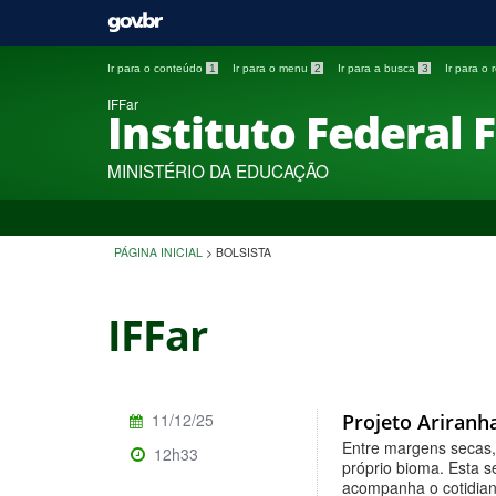
Ir para o conteúdo
1
Ir para o menu
2
Ir para a busca
3
Ir para o
IFFar
Instituto Federal 
MINISTÉRIO DA EDUCAÇÃO
PÁGINA INICIAL
>
BOLSISTA
IFFar
11/12/25
Projeto Ariranh
Entre margens secas,
12h33
próprio bioma. Esta 
acompanha o cotidiano