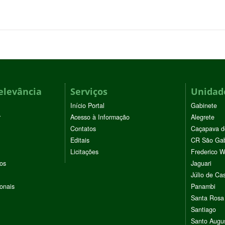
elevância
Serviços
Unidade
Início Portal
Gabinete
r
Acesso à Informação
Alegrete
Contatos
Caçapava d
Editais
CR São Gab
Licitações
Frederico 
vos
Jaguari
Júlio de Cas
ionais
Panambi
Santa Rosa
Santiago
Santo Augu