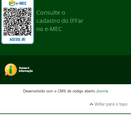
Desenvolvido com o CMS de código aberto
Joomla
Voltar para o topo