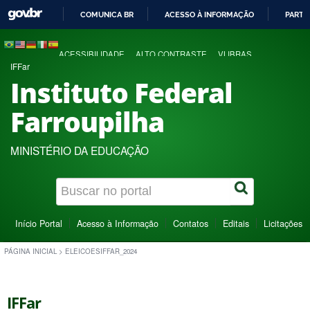
COMUNICA BR
ACESSO À INFORMAÇÃO
PARTI
IR
PARA
ACESSIBILIDADE
ALTO CONTRASTE
VLIBRAS
O
IFFar
CONTEÚDO
Instituto Federal
Farroupilha
MINISTÉRIO DA EDUCAÇÃO
Início Portal
Acesso à Informação
Contatos
Editais
Licitações
PÁGINA INICIAL
>
ELEICOESIFFAR_2024
IFFar