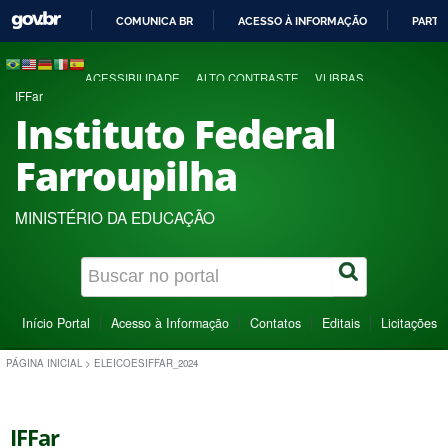
COMUNICA BR
ACESSO À INFORMAÇÃO
PARTI
IR
PARA
ACESSIBILIDADE
ALTO CONTRASTE
VLIBRAS
O
IFFar
CONTEÚDO
Instituto Federal
Farroupilha
MINISTÉRIO DA EDUCAÇÃO
Início Portal
Acesso à Informação
Contatos
Editais
Licitações
PÁGINA INICIAL
>
ELEICOESIFFAR_2024
IFFar