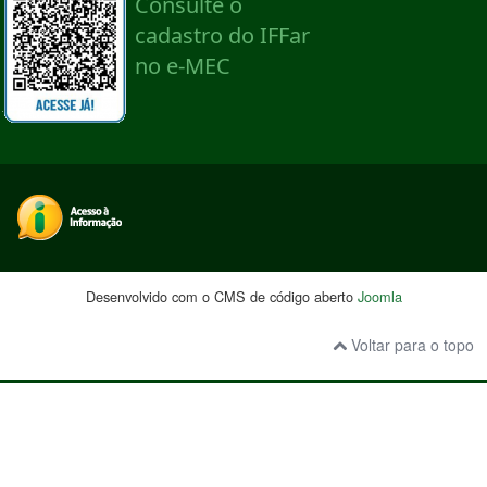
Desenvolvido com o CMS de código aberto
Joomla
Voltar para o topo